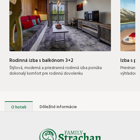
Rodinná izba s balkónom 3+2
Izba s 
Štýlová, moderná a priestranná rodinná izba ponúka
Priestrann
dokonalý komfort pre rodinnú dovolenku
výhľadom n
Dôležité informácie
O hoteli