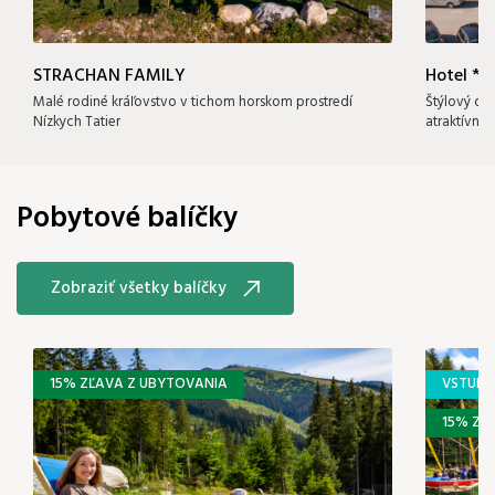
STRACHAN FAMILY
Hotel **
Malé rodiné kráľovstvo v tichom horskom prostredí
Štýlový dr
Nízkych Tatier
atraktívne
Pobytové balíčky
Zobraziť všetky balíčky
15% ZĽAVA Z UBYTOVANIA
VSTUP 
15% ZĽ