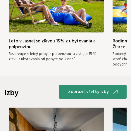
Leto v Jasnej so zľavou 15% z ubytovania a
Rodinný 
polpenziou
Žiarce a
Rezervujte si letný pobyt s polpenziou a získajte 15 %
Rodinný let
zľavu z ubytovania pri pobyte od 2 nocí.
ktoré chcú 
oddýchnuť
Izby
Zobraziť všetky izby