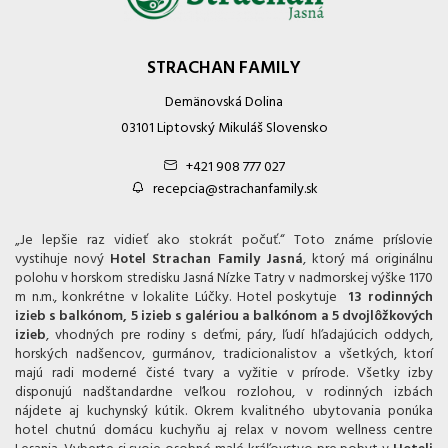
STRACHAN FAMILY
Demänovská Dolina
03101 Liptovský Mikuláš Slovensko
+421 908 777 027
recepcia@strachanfamily.sk
„Je lepšie raz vidieť ako stokrát počuť.“ Toto známe príslovie
vystihuje nový
Hotel Strachan Family Jasná
, ktorý má originálnu
polohu v horskom stredisku Jasná Nízke Tatry v nadmorskej výške 1170
m n.m., konkrétne v lokalite Lúčky. Hotel poskytuje
13 rodinných
izieb s balkónom, 5 izieb s galériou a balkónom a 5 dvojlôžkových
izieb
, vhodných pre rodiny s deťmi, páry, ľudí hľadajúcich oddych,
horských nadšencov, gurmánov, tradicionalistov a všetkých, ktorí
majú radi moderné čisté tvary a vyžitie v prírode. Všetky izby
disponujú nadštandardne veľkou rozlohou, v rodinných izbách
nájdete aj kuchynský kútik. Okrem kvalitného ubytovania ponúka
hotel chutnú domácu kuchyňu aj relax v novom wellness centre